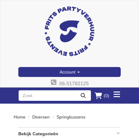
Account
06-51782125
(0)
Toggle
zoeken
menu
Home
Diversen
Springkussens
Bekijk Categorieën