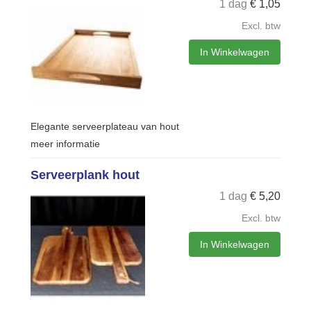
1 dag
€
1,05
Excl. btw
In Winkelwagen
Elegante serveerplateau van hout
meer informatie
Serveerplank hout
1 dag
€
5,20
Excl. btw
In Winkelwagen