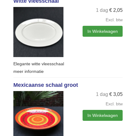
Witte vleesschaal
1 dag
€
2,05
Excl. btw
In Winkelwagen
Elegante witte vleesschaal
meer informatie
Mexicaanse schaal groot
1 dag
€
3,05
Excl. btw
In Winkelwagen