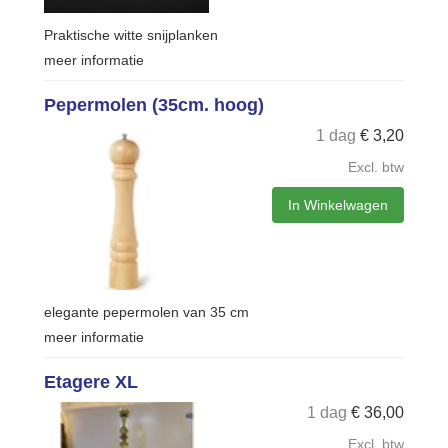
Praktische witte snijplanken
meer informatie
Pepermolen (35cm. hoog)
1 dag
€
3,20
Excl. btw
In Winkelwagen
elegante pepermolen van 35 cm
meer informatie
Etagere XL
1 dag
€
36,00
Excl. btw