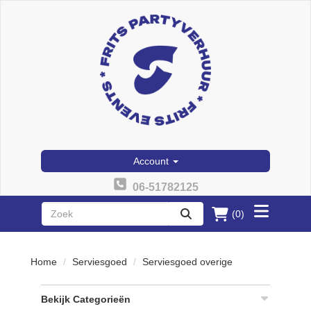
Account
06-51782125
(0)
Toggle
zoeken
menu
Home
Serviesgoed
Serviesgoed overige
Bekijk Categorieën