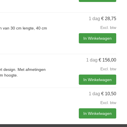
1 dag
€
28,75
Excl. btw
n van 30 cm lengte, 40 cm
In Winkelwagen
1 dag
€
156,00
Excl. btw
rt design. Met afmetingen
cm hoogte.
In Winkelwagen
1 dag
€
10,50
Excl. btw
In Winkelwagen