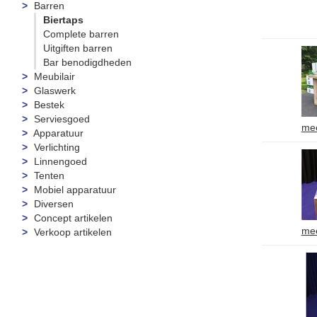
Barren
Biertaps
Complete barren
Uitgiften barren
Bar benodigdheden
Meubilair
Glaswerk
Bestek
Serviesgoed
mee
Apparatuur
Verlichting
Linnengoed
Tenten
Mobiel apparatuur
Diversen
Concept artikelen
mee
Verkoop artikelen