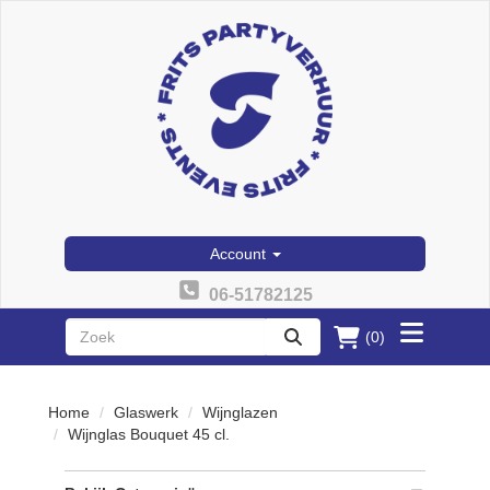
Account
06-51782125
(0)
Toggle
zoeken
menu
Home
Glaswerk
Wijnglazen
Wijnglas Bouquet 45 cl.