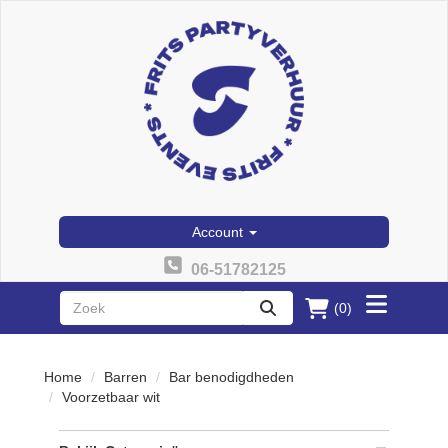
Account
06-51782125
(0)
Toggle
zoeken
menu
Home
Barren
Bar benodigdheden
Voorzetbaar wit