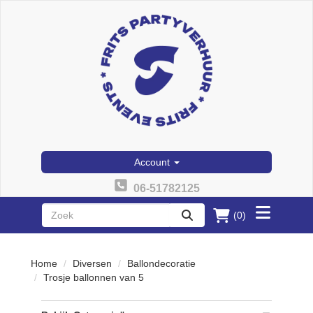
Account
06-51782125
(0)
Toggle
zoeken
menu
Home
Diversen
Ballondecoratie
Trosje ballonnen van 5