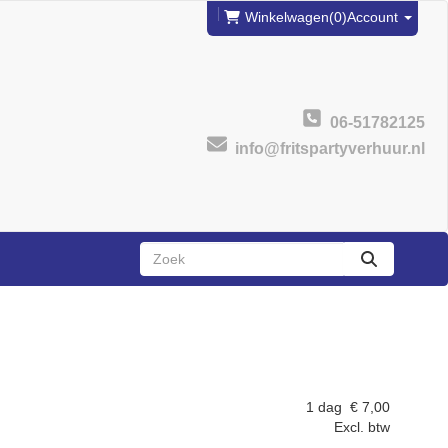
Winkelwagen
(0)
Account
06-51782125
info@fritspartyverhuur.nl
zoeken
1 dag
€
7,00
Excl. btw