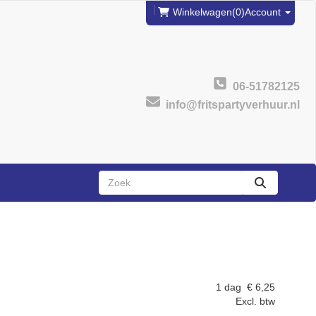
Winkelwagen
(0)
Account
06-51782125
info@fritspartyverhuur.nl
zoeken
1 dag
€
6,25
Excl. btw