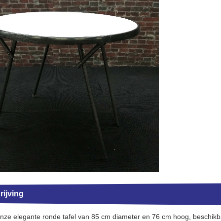
ijving
nze elegante ronde tafel van 85 cm diameter en 76 cm hoog, beschikb