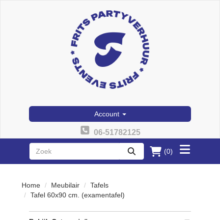
Account
06-51782125
(0)
Toggle
zoeken
menu
Home
Meubilair
Tafels
Tafel 60x90 cm. (examentafel)