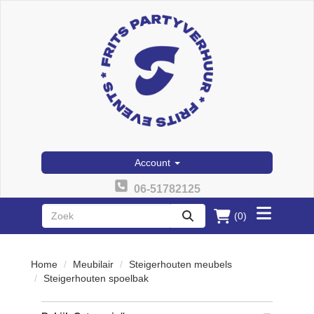
Account
06-51782125
(0)
Toggle
zoeken
menu
Home
Meubilair
Steigerhouten meubels
Steigerhouten spoelbak