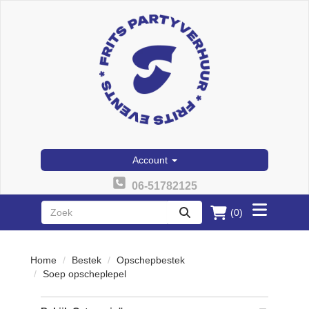
Account
06-51782125
(0)
Toggle
zoeken
menu
Home
Bestek
Opschepbestek
Soep opscheplepel