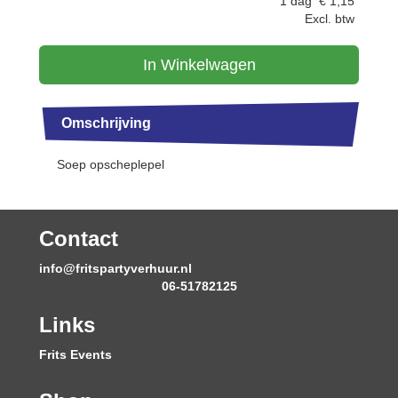
1 dag
€
1,15
Excl. btw
In Winkelwagen
Omschrijving
Soep opscheplepel
Contact
info@fritspartyverhuur.nl
06-51782125
Links
Frits Events