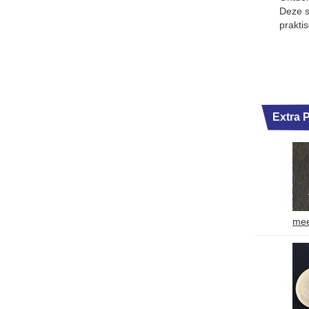
Deze s
prakti
Extra 
mee