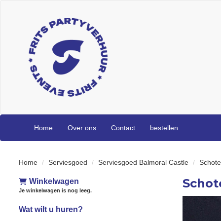
Home
Over ons
Contact
bestellen
Home
Serviesgoed
Serviesgoed Balmoral Castle
Schotel
Schote
Winkelwagen
Je winkelwagen is nog leeg.
Wat wilt u huren?