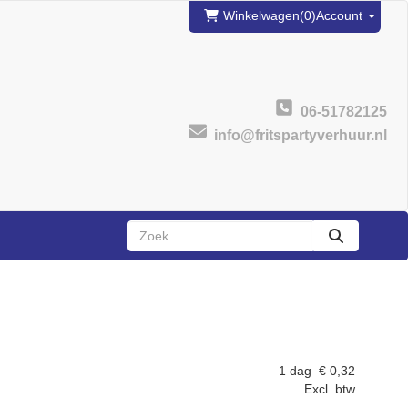
Winkelwagen
(0)
Account
06-51782125
info@fritspartyverhuur.nl
zoeken
1 dag
€
0,32
Excl. btw