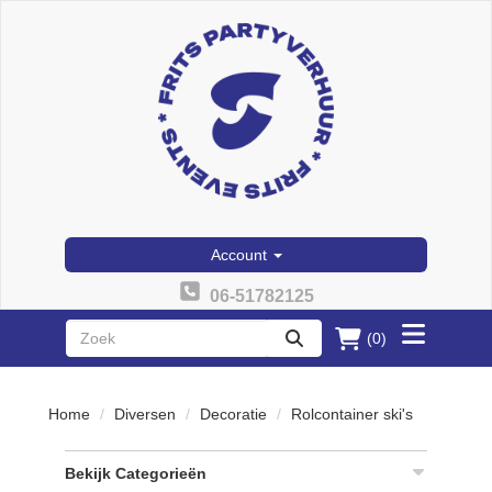
Account
06-51782125
(0)
Toggle
zoeken
menu
Home
Diversen
Decoratie
Rolcontainer ski's
Bekijk Categorieën