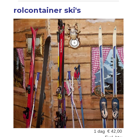
rolcontainer ski's
1 dag
€
42,00