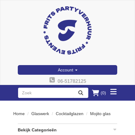
Account
06-51782125
(0)
Toggle
zoeken
menu
Home
Glaswerk
Cocktailglazen
Mojito glas
Bekijk Categorieën