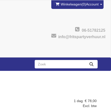
Winkelwagen
(0)
Account
06-51782125
info@fritspartyverhuur.nl
zoeken
1 dag
€
78,00
Excl. btw