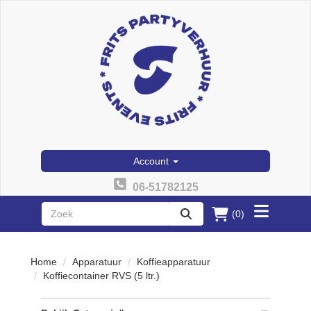
Account
06-51782125
(0)
Toggle
zoeken
menu
Home
Apparatuur
Koffieapparatuur
Koffiecontainer RVS (5 ltr.)