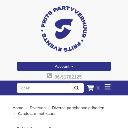
Account
06-51782125
(0)
Toggle
zoeken
menu
Home
Diversen
Diverse partybenodigdheden
Kandelaar met kaars