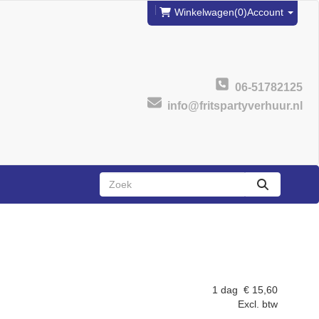
Winkelwagen
(0)
Account
06-51782125
info@fritspartyverhuur.nl
zoeken
1 dag
€
15,60
Excl. btw