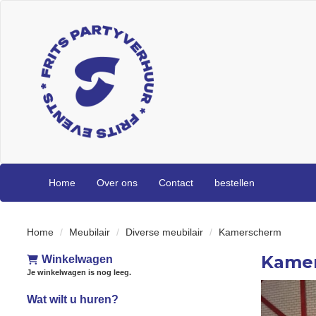
Home
Over ons
Contact
bestellen
Home
Meubilair
Diverse meubilair
Kamerscherm
Kame
Winkelwagen
Je winkelwagen is nog leeg.
Wat wilt u huren?