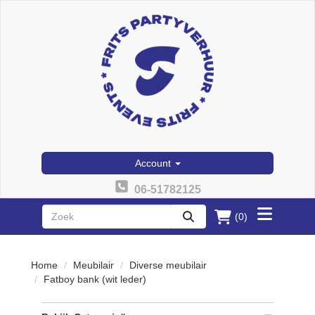
Account
06-51782125
(0)
Toggle
zoeken
menu
Home
Meubilair
Diverse meubilair
Fatboy bank (wit leder)