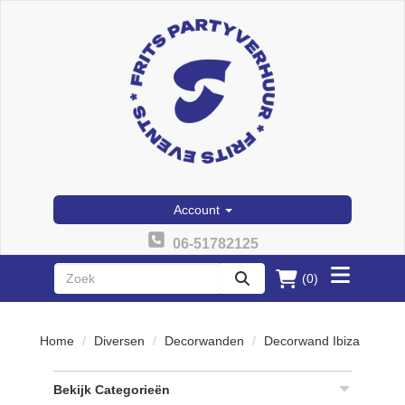
Account
06-51782125
(0)
Toggle
zoeken
menu
Home
Diversen
Decorwanden
Decorwand Ibiza
Bekijk Categorieën