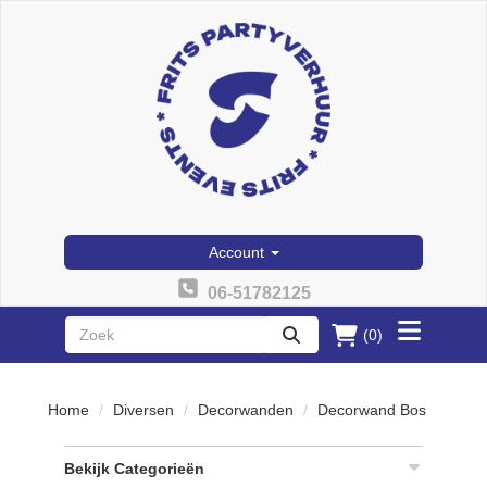
Account
06-51782125
(0)
Toggle
zoeken
menu
Home
Diversen
Decorwanden
Decorwand Bos
Bekijk Categorieën