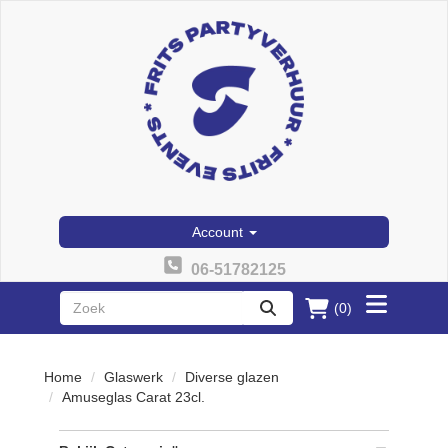
Account
06-51782125
(0)
Toggle
zoeken
menu
Home
Glaswerk
Diverse glazen
Amuseglas Carat 23cl.