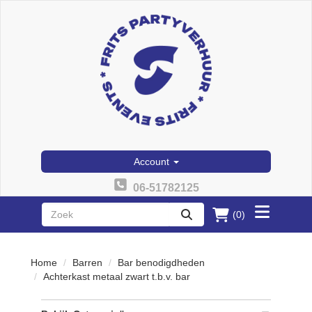
Account
06-51782125
(0)
Toggle
zoeken
menu
Home
Barren
Bar benodigdheden
Achterkast metaal zwart t.b.v. bar